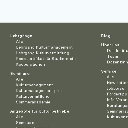
Lehrgänge
Blog
Alle
Über uns
Lehrgang Kulturmanagement
Das Instit
Lehrgang Kulturvermittlung
Team
Basiszertifikat für Studierende
Dozent:in
Kooperationen
Service
Seminare
Alle
Alle
Newslette
Kulturmanagement
Jobbörse
Kulturmanagement pro+
Fördertipp
Kulturvermittlung
Info-Veran
Sommerakademie
Beratunge
Angebote für Kulturbetriebe
Seminarra
Alle
Kulturkon
Seminare