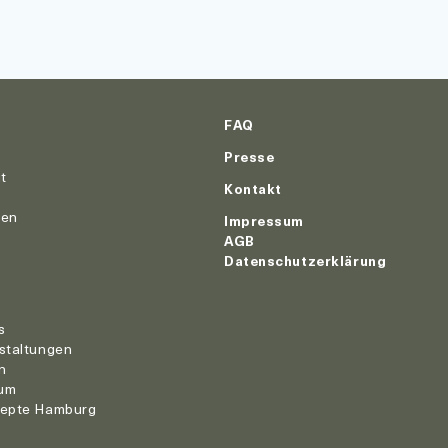
FAQ
Presse
ut
Kontakt
nen
Impressum
AGB
Datenschutzerklärung
r
s
staltungen
n
um
zepte Hamburg