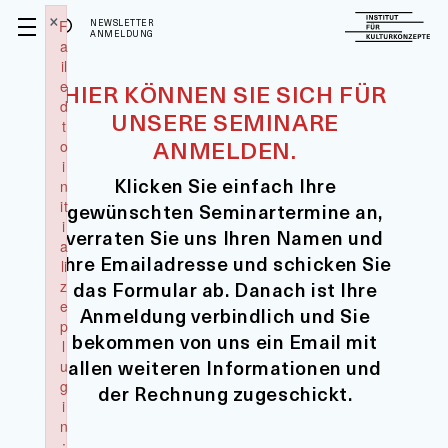
×
F
NEWSLETTER
ANMELDUNG
a
il
e
HIER KÖNNEN SIE SICH FÜR
d
UNSERE SEMINARE
t
ANMELDEN.
o
i
Klicken Sie einfach Ihre
n
it
gewünschten Seminartermine an,
i
verraten Sie uns Ihren Namen und
a
Ihre Emailadresse und schicken Sie
li
das Formular ab. Danach ist Ihre
z
e
Anmeldung verbindlich und Sie
p
bekommen von uns ein Email mit
l
allen weiteren Informationen und
u
g
der Rechnung zugeschickt.
i
n
: