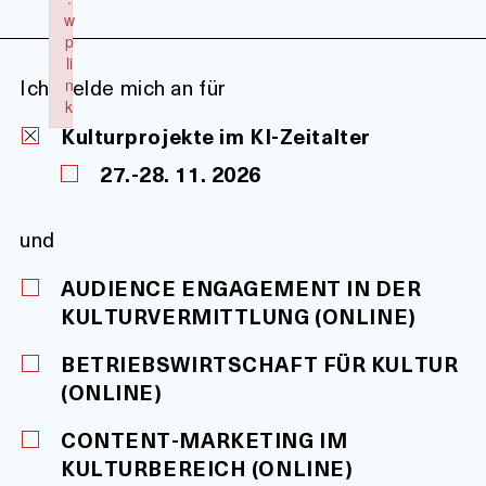
w
p
li
Ich melde mich an für
n
k
Kulturprojekte im KI-Zeitalter
Failed to initialize plugin: wplink
27.-28. 11. 2026
und
AUDIENCE ENGAGEMENT IN DER
KULTURVERMITTLUNG (ONLINE)
BETRIEBSWIRTSCHAFT FÜR KULTUR
(ONLINE)
CONTENT-MARKETING IM
KULTURBEREICH (ONLINE)