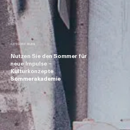
KATEGORIE:
BLOG
Nutzen Sie den Sommer für
neue Impulse –
Kulturkonzepte
Sommerakademie