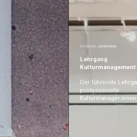
KATEGORIE:
LEHRGÄNGE
Lehrgang
Kulturmanagement
Der führende Lehrga
professionelle
Kulturmanager:innen