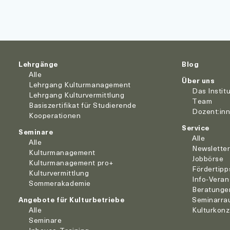
Lehrgänge
Blog
Alle
Über uns
Lehrgang Kulturmanagement
Das Instit
Lehrgang Kulturvermittlung
Team
Basiszertifikat für Studierende
Dozent:in
Kooperationen
Service
Seminare
Alle
Alle
Newslette
Kulturmanagement
Jobbörse
Kulturmanagement pro+
Fördertipp
Kulturvermittlung
Info-Veran
Sommerakademie
Beratunge
Angebote für Kulturbetriebe
Seminarra
Alle
Kulturkon
Seminare