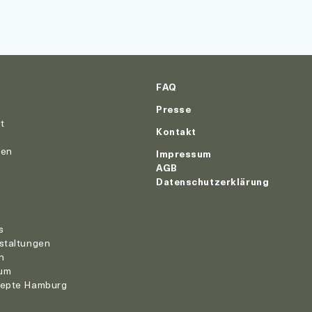
FAQ
Presse
ut
Kontakt
nen
Impressum
AGB
Datenschutzerklärung
r
s
staltungen
n
um
zepte Hamburg