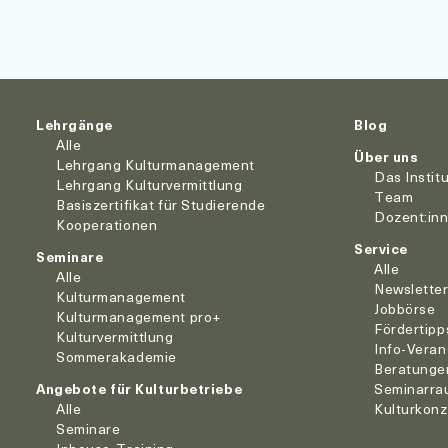
Lehrgänge
Blog
Alle
Über uns
Lehrgang Kulturmanagement
Das Instit
Lehrgang Kulturvermittlung
Team
Basiszertifikat für Studierende
Dozent:in
Kooperationen
Service
Seminare
Alle
Alle
Newslette
Kulturmanagement
Jobbörse
Kulturmanagement pro+
Fördertipp
Kulturvermittlung
Info-Veran
Sommerakademie
Beratunge
Angebote für Kulturbetriebe
Seminarra
Alle
Kulturkon
Seminare