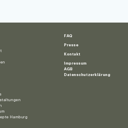
FAQ
Presse
ut
Kontakt
nen
Impressum
AGB
Datenschutzerklärung
r
s
staltungen
n
um
zepte Hamburg