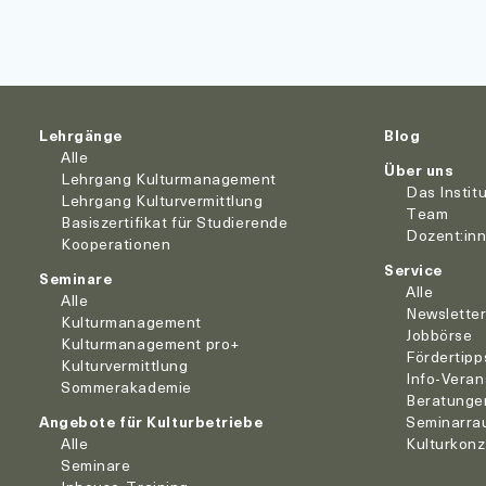
Lehrgänge
Blog
Alle
Über uns
Lehrgang Kulturmanagement
Das Instit
Lehrgang Kulturvermittlung
Team
Basiszertifikat für Studierende
Dozent:in
Kooperationen
Service
Seminare
Alle
Alle
Newslette
Kulturmanagement
Jobbörse
Kulturmanagement pro+
Fördertipp
Kulturvermittlung
Info-Veran
Sommerakademie
Beratunge
Angebote für Kulturbetriebe
Seminarra
Alle
Kulturkon
Seminare