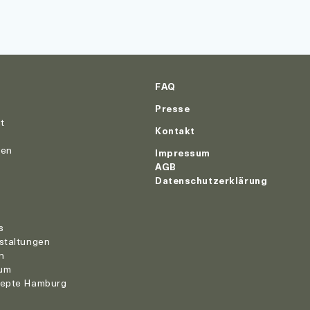
FAQ
Presse
ut
Kontakt
nen
Impressum
AGB
Datenschutzerklärung
r
s
staltungen
n
um
zepte Hamburg