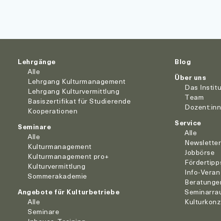
Lehrgänge
Blog
Alle
Über uns
Lehrgang Kulturmanagement
Das Instit
Lehrgang Kulturvermittlung
Team
Basiszertifikat für Studierende
Dozent:in
Kooperationen
Service
Seminare
Alle
Alle
Newslette
Kulturmanagement
Jobbörse
Kulturmanagement pro+
Fördertipp
Kulturvermittlung
Info-Veran
Sommerakademie
Beratunge
Angebote für Kulturbetriebe
Seminarra
Alle
Kulturkon
Seminare