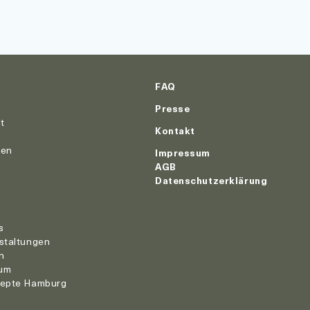
FAQ
Presse
ut
Kontakt
nen
Impressum
AGB
Datenschutzerklärung
r
s
staltungen
n
um
zepte Hamburg