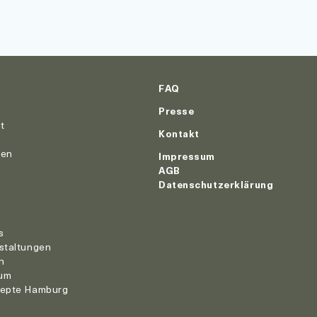
FAQ
Presse
ut
Kontakt
nen
Impressum
AGB
Datenschutzerklärung
r
s
staltungen
n
um
zepte Hamburg