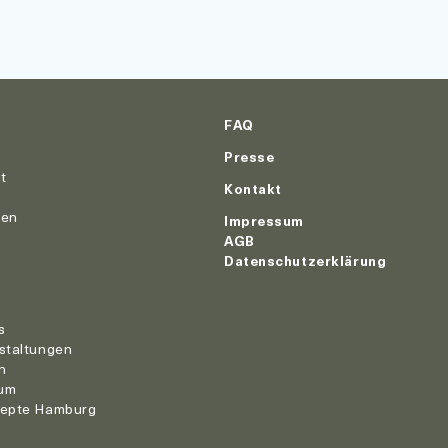
FAQ
Presse
ut
Kontakt
nen
Impressum
AGB
Datenschutzerklärung
r
s
staltungen
n
um
zepte Hamburg