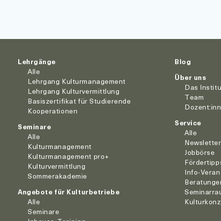
Lehrgänge
Blog
Alle
Über uns
Lehrgang Kulturmanagement
Das Instit
Lehrgang Kulturvermittlung
Team
Basiszertifikat für Studierende
Dozent:in
Kooperationen
Service
Seminare
Alle
Alle
Newslette
Kulturmanagement
Jobbörse
Kulturmanagement pro+
Fördertipp
Kulturvermittlung
Info-Veran
Sommerakademie
Beratunge
Angebote für Kulturbetriebe
Seminarra
Alle
Kulturkon
Seminare