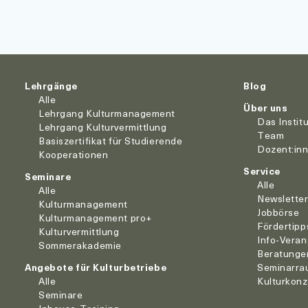
Lehrgänge
Blog
Alle
Über uns
Lehrgang Kulturmanagement
Das Instit
Lehrgang Kulturvermittlung
Team
Basiszertifikat für Studierende
Dozent:in
Kooperationen
Service
Seminare
Alle
Alle
Newslette
Kulturmanagement
Jobbörse
Kulturmanagement pro+
Fördertipp
Kulturvermittlung
Info-Veran
Sommerakademie
Beratunge
Angebote für Kulturbetriebe
Seminarra
Alle
Kulturkon
Seminare