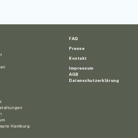
FAQ
Presse
ut
Kontakt
nen
Impressum
AGB
Datenschutzerklärung
r
s
staltungen
n
um
zepte Hamburg