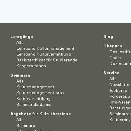
Lehrgänge
Blog
Alle
Über uns
Lehrgang Kulturmanagement
Das Instit
Lehrgang Kulturvermittlung
Team
Basiszertifikat für Studierende
Dozent:in
Kooperationen
Service
Seminare
Alle
Alle
Newslette
Kulturmanagement
Jobbörse
Kulturmanagement pro+
Fördertipp
Kulturvermittlung
Info-Veran
Sommerakademie
Beratunge
Angebote für Kulturbetriebe
Seminarra
Alle
Kulturkon
Seminare