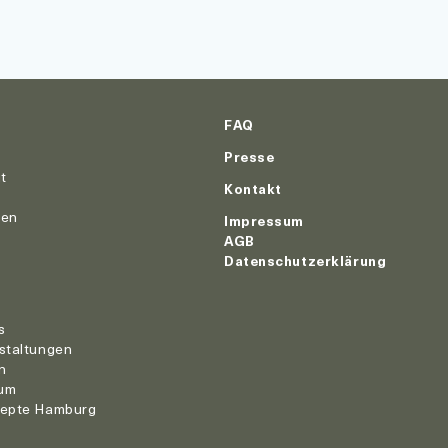
FAQ
Presse
ut
Kontakt
nen
Impressum
AGB
Datenschutzerklärung
r
s
staltungen
n
um
zepte Hamburg