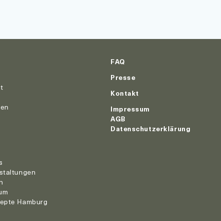
FAQ
Presse
ut
Kontakt
nen
Impressum
AGB
Datenschutzerklärung
r
s
staltungen
n
um
zepte Hamburg