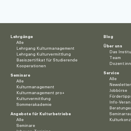
Lehrgänge
Blog
Alle
Über uns
Lehrgang Kulturmanagement
Das Instit
Lehrgang Kulturvermittlung
Team
Basiszertifikat für Studierende
Dozent:in
Kooperationen
Service
Seminare
Alle
Alle
Newslette
Kulturmanagement
Jobbörse
Kulturmanagement pro+
Fördertipp
Kulturvermittlung
Info-Veran
Sommerakademie
Beratunge
Angebote für Kulturbetriebe
Seminarra
Alle
Kulturkon
Seminare