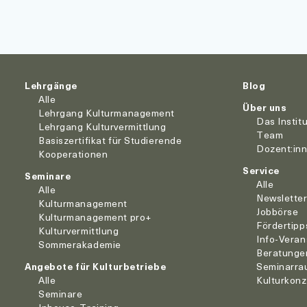
Lehrgänge
Blog
Alle
Über uns
Lehrgang Kulturmanagement
Das Instit
Lehrgang Kulturvermittlung
Team
Basiszertifikat für Studierende
Dozent:in
Kooperationen
Service
Seminare
Alle
Alle
Newslette
Kulturmanagement
Jobbörse
Kulturmanagement pro+
Fördertipp
Kulturvermittlung
Info-Veran
Sommerakademie
Beratunge
Angebote für Kulturbetriebe
Seminarra
Alle
Kulturkon
Seminare