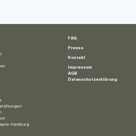
FAQ
Presse
ut
Kontakt
nen
Impressum
AGB
Datenschutzerklärung
r
s
staltungen
n
um
zepte Hamburg