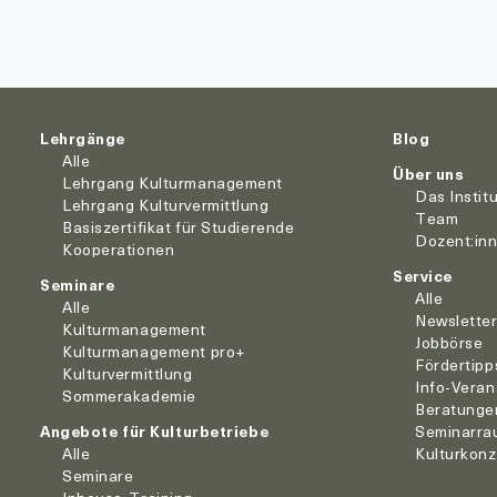
Lehrgänge
Blog
Alle
Über uns
Lehrgang Kulturmanagement
Das Instit
Lehrgang Kulturvermittlung
Team
Basiszertifikat für Studierende
Dozent:in
Kooperationen
Service
Seminare
Alle
Alle
Newslette
Kulturmanagement
Jobbörse
Kulturmanagement pro+
Fördertipp
Kulturvermittlung
Info-Veran
Sommerakademie
Beratunge
Angebote für Kulturbetriebe
Seminarra
Alle
Kulturkon
Seminare