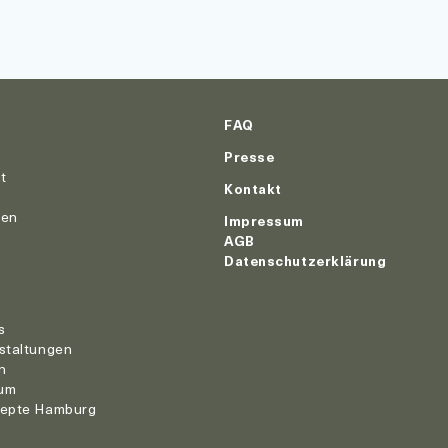
FAQ
Presse
ut
Kontakt
nen
Impressum
AGB
Datenschutzerklärung
r
s
staltungen
n
um
zepte Hamburg