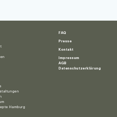
FAQ
Presse
ut
Kontakt
nen
Impressum
AGB
Datenschutzerklärung
r
s
staltungen
n
um
zepte Hamburg