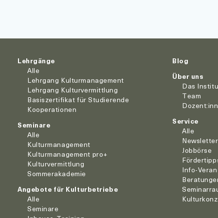
Lehrgänge
Blog
Alle
Über uns
Lehrgang Kulturmanagement
Das Instit
Lehrgang Kulturvermittlung
Team
Basiszertifikat für Studierende
Dozent:in
Kooperationen
Service
Seminare
Alle
Alle
Newslette
Kulturmanagement
Jobbörse
Kulturmanagement pro+
Fördertipp
Kulturvermittlung
Info-Veran
Sommerakademie
Beratunge
Angebote für Kulturbetriebe
Seminarra
Alle
Kulturkon
Seminare