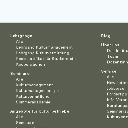
Lehrgänge
Blog
Alle
Über uns
Lehrgang Kulturmanagement
Das Instit
Lehrgang Kulturvermittlung
Team
Basiszertifikat für Studierende
Dozent:in
Kooperationen
Service
Seminare
Alle
Alle
Newslette
Kulturmanagement
Jobbörse
Kulturmanagement pro+
Fördertipp
Kulturvermittlung
Info-Veran
Sommerakademie
Beratunge
Angebote für Kulturbetriebe
Seminarra
Alle
Kulturkon
Seminare