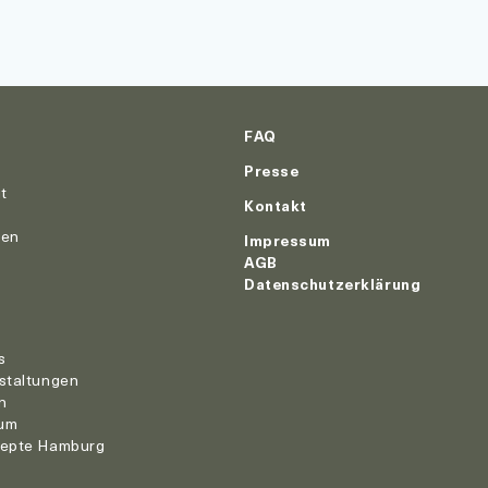
FAQ
Presse
ut
Kontakt
nen
Impressum
AGB
Datenschutzerklärung
r
s
staltungen
n
um
zepte Hamburg