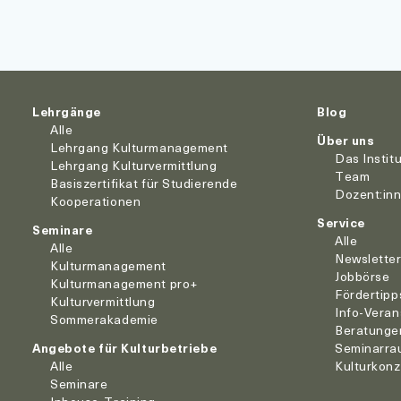
Lehrgänge
Blog
Alle
Über uns
Lehrgang Kulturmanagement
Das Instit
Lehrgang Kulturvermittlung
Team
Basiszertifikat für Studierende
Dozent:in
Kooperationen
Service
Seminare
Alle
Alle
Newslette
Kulturmanagement
Jobbörse
Kulturmanagement pro+
Fördertipp
Kulturvermittlung
Info-Veran
Sommerakademie
Beratunge
Angebote für Kulturbetriebe
Seminarra
Alle
Kulturkon
Seminare