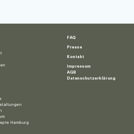
FAQ
Presse
ut
Kontakt
nen
Impressum
AGB
Datenschutzerklärung
r
s
staltungen
n
um
zepte Hamburg