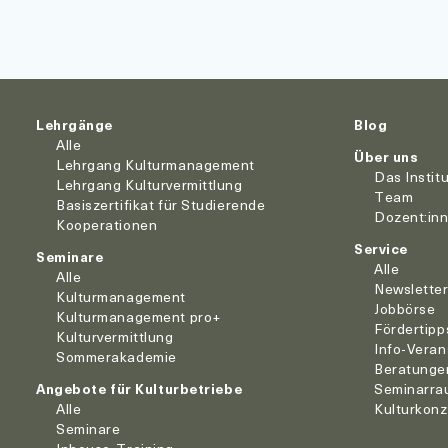
Lehrgänge
Blog
Alle
Über uns
Lehrgang Kulturmanagement
Das Instit
Lehrgang Kulturvermittlung
Team
Basiszertifikat für Studierende
Dozent:in
Kooperationen
Service
Seminare
Alle
Alle
Newslette
Kulturmanagement
Jobbörse
Kulturmanagement pro+
Fördertipp
Kulturvermittlung
Info-Veran
Sommerakademie
Beratunge
Angebote für Kulturbetriebe
Seminarra
Alle
Kulturkon
Seminare