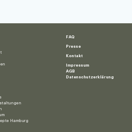
FAQ
Presse
ut
Kontakt
nen
Impressum
AGB
Datenschutzerklärung
r
s
staltungen
n
um
zepte Hamburg