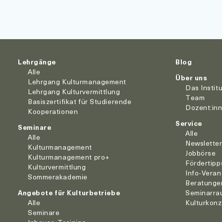
Lehrgänge
Blog
Alle
Über uns
Lehrgang Kulturmanagement
Das Instit
Lehrgang Kulturvermittlung
Team
Basiszertifikat für Studierende
Dozent:in
Kooperationen
Service
Seminare
Alle
Alle
Newslette
Kulturmanagement
Jobbörse
Kulturmanagement pro+
Fördertipp
Kulturvermittlung
Info-Veran
Sommerakademie
Beratunge
Angebote für Kulturbetriebe
Seminarra
Alle
Kulturkon
Seminare