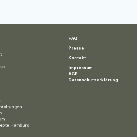
FAQ
Presse
ut
Kontakt
nen
Impressum
AGB
Datenschutzerklärung
r
s
staltungen
n
um
zepte Hamburg