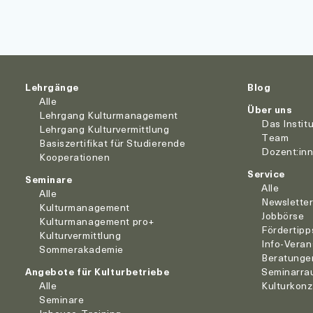
Lehrgänge
Blog
Alle
Über uns
Lehrgang Kulturmanagement
Das Instit
Lehrgang Kulturvermittlung
Team
Basiszertifikat für Studierende
Dozent:in
Kooperationen
Service
Seminare
Alle
Alle
Newslette
Kulturmanagement
Jobbörse
Kulturmanagement pro+
Fördertipp
Kulturvermittlung
Info-Veran
Sommerakademie
Beratunge
Angebote für Kulturbetriebe
Seminarra
Alle
Kulturkon
Seminare