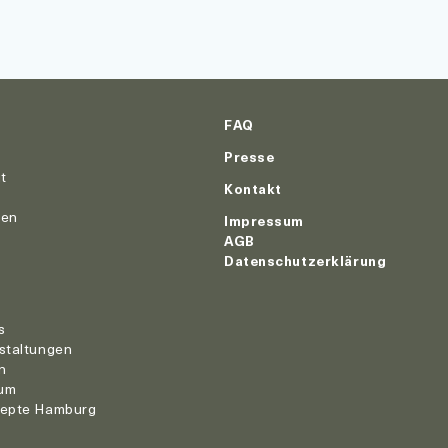
FAQ
Presse
ut
Kontakt
nen
Impressum
AGB
Datenschutzerklärung
r
s
staltungen
n
um
zepte Hamburg