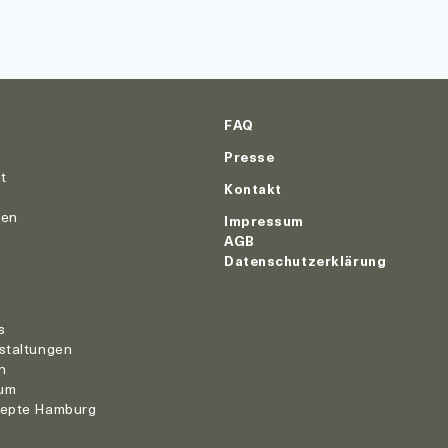
FAQ
Presse
ut
Kontakt
nen
Impressum
AGB
Datenschutzerklärung
r
s
staltungen
n
um
zepte Hamburg