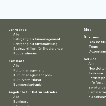
Lehrgänge
Blog
Alle
Über uns
Lehrgang Kulturmanagement
Das Instit
Lehrgang Kulturvermittlung
Team
Basiszertifikat für Studierende
Dozent:in
Kooperationen
Service
Seminare
Alle
Alle
Newslette
Kulturmanagement
Jobbörse
Kulturmanagement pro+
Fördertipp
Kulturvermittlung
Info-Veran
Sommerakademie
Beratunge
Angebote für Kulturbetriebe
Seminarra
Alle
Kulturkon
Seminare