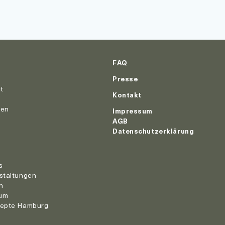
FAQ
Presse
ut
Kontakt
nen
Impressum
AGB
Datenschutzerklärung
r
s
staltungen
n
um
zepte Hamburg