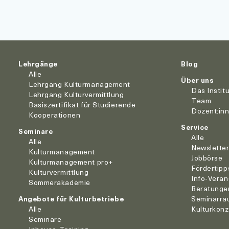
Lehrgänge
Blog
Alle
Über uns
Lehrgang Kulturmanagement
Das Instit
Lehrgang Kulturvermittlung
Team
Basiszertifikat für Studierende
Dozent:in
Kooperationen
Service
Seminare
Alle
Alle
Newslette
Kulturmanagement
Jobbörse
Kulturmanagement pro+
Fördertipp
Kulturvermittlung
Info-Veran
Sommerakademie
Beratunge
Angebote für Kulturbetriebe
Seminarra
Alle
Kulturkon
Seminare