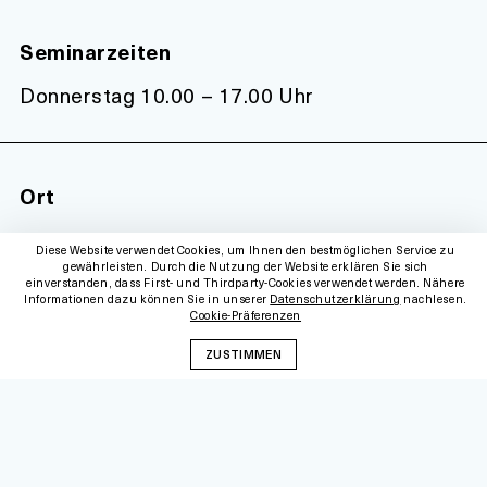
Seminarzeiten
Donnerstag 10.00 – 17.00 Uhr
Ort
Online-Schulung (zoom)
Diese Website verwendet Cookies, um Ihnen den bestmöglichen Service zu
gewährleisten. Durch die Nutzung der Website erklären Sie sich
Das Seminar wird online durchgeführt, Sie
einverstanden, dass First- und Thirdparty-Cookies verwendet werden. Nähere
Informationen dazu können Sie in unserer
Datenschutzerklärung
nachlesen.
erhalten mit der Anmeldebestätigung einen
Cookie-Präferenzen
Link.
ZUSTIMMEN
Kosten
Euro 235 Einzelseminarpreis bzw.