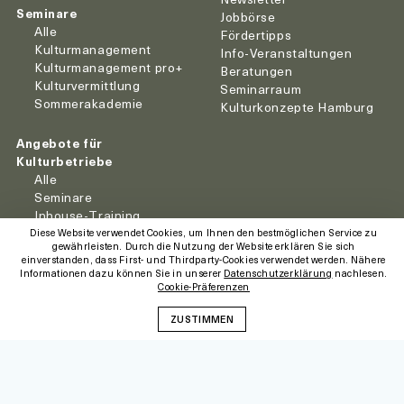
Seminare
Jobbörse
Alle
Fördertipps
Kulturmanagement
Info-Veranstaltungen
Kulturmanagement pro+
Beratungen
Kulturvermittlung
Seminarraum
Sommerakademie
Kulturkonzepte Hamburg
Angebote für
Kulturbetriebe
Alle
Seminare
Inhouse-Training
Moderation
Diese Website verwendet Cookies, um Ihnen den bestmöglichen Service zu
gewährleisten. Durch die Nutzung der Website erklären Sie sich
Coaching
einverstanden, dass First- und Thirdparty-Cookies verwendet werden. Nähere
Informationen dazu können Sie in unserer
Datenschutzerklärung
nachlesen.
Cookie-Präferenzen
FAQ
Institut für Kulturkonzepte
ZUSTIMMEN
Gumpendorfer Straße 9/10
Presse
1060 Wien
+431-58 53 999
Kontakt