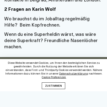
2 Fragen an Karin Wolf
Wo brauchst du im Joballtag regelmäßig
Hilfe?
Beim Kopfrechnen.
Wenn du eine Superheldin wärst, was wäre
deine Superkraft?
Freundliche Nasenlöcher
machen.
Diese Website verwendet Cookies, um Ihnen den bestmöglichen Service zu
Lehrgänge
Blog
gewährleisten. Durch die Nutzung der Website erklären Sie sich
Alle
einverstanden, dass First- und Thirdparty-Cookies verwendet werden. Nähere
Lehrgang
Über uns
Informationen dazu können Sie in unserer
Datenschutzerklärung
nachlesen.
Cookie-Präferenzen
Kulturmanagement
Das Institut
Lehrgang
Team
ZUSTIMMEN
Kulturvermittlung
Dozent:innen
Basiszertifikat für
Studierende
Service
Kooperationen
Alle