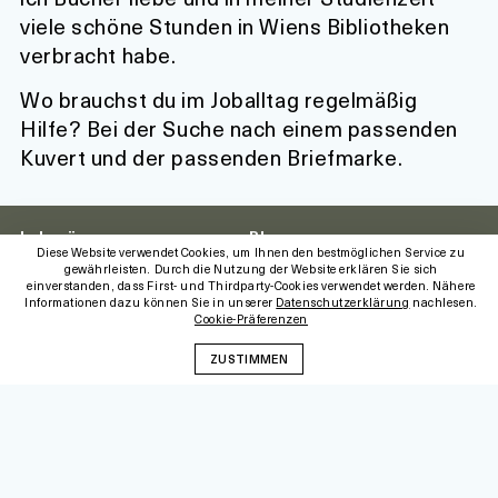
viele schöne Stunden in Wiens Bibliotheken
verbracht habe.
Wo brauchst du im Joballtag regelmäßig
Hilfe?
Bei der Suche nach einem passenden
Kuvert und der passenden Briefmarke.
Lehrgänge
Blog
Diese Website verwendet Cookies, um Ihnen den bestmöglichen Service zu
Alle
gewährleisten. Durch die Nutzung der Website erklären Sie sich
Lehrgang
Über uns
einverstanden, dass First- und Thirdparty-Cookies verwendet werden. Nähere
Kulturmanagement
Informationen dazu können Sie in unserer
Datenschutzerklärung
nachlesen.
Das Institut
Cookie-Präferenzen
Lehrgang
Team
Kulturvermittlung
Dozent:innen
ZUSTIMMEN
Basiszertifikat für
Studierende
Service
Kooperationen
Alle
Newsletter
Seminare
Jobbörse
Alle
Fördertipps