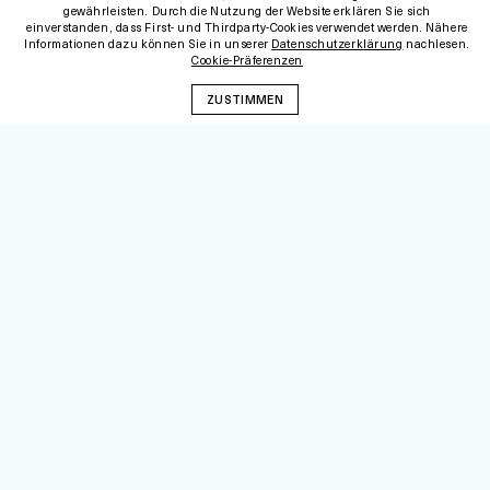
gewährleisten. Durch die Nutzung der Website erklären Sie sich
einverstanden, dass First- und Thirdparty-Cookies verwendet werden. Nähere
Informationen dazu können Sie in unserer
Datenschutzerklärung
nachlesen.
Cookie-Präferenzen
ZUSTIMMEN
DUDU KÜCÜKGÖL, FOTO: ULLI KOCH
Durch den reflektierten Umgang mit dem
Thema, die Einbeziehung der muslimischen
Community und die kompetente
Kulturvermittlung wird die Schallaburg ihrem
Ziel, ein möglichst differenziertes Bild des
Islam zu zeichnen, sehr gerecht. Der
niederschwellige Zugang ermöglicht diversen
BesucherInnengruppen in das Thema
einzusteigen oder bereits bestehendes
Wissen zu erweitern. Erfrischend sind die