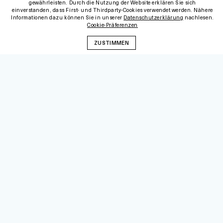
gewährleisten. Durch die Nutzung der Website erklären Sie sich
einverstanden, dass First- und Thirdparty-Cookies verwendet werden. Nähere
Informationen dazu können Sie in unserer
Datenschutzerklärung
nachlesen.
Cookie-Präferenzen
ZUSTIMMEN
Foto: Ehimetalor Akhere | Unsplash
KATEGORIE:
DIGITALISIERUNG
Pinterest als Marketinginstrument
12.10.2020