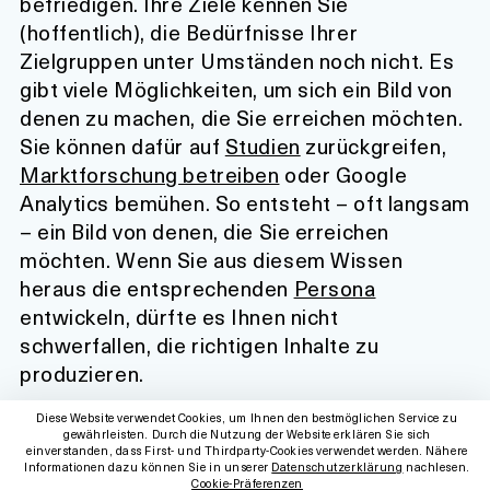
befriedigen. Ihre Ziele kennen Sie
(hoffentlich), die Bedürfnisse Ihrer
Zielgruppen unter Umständen noch nicht. Es
gibt viele Möglichkeiten, um sich ein Bild von
denen zu machen, die Sie erreichen möchten.
Sie können dafür auf
Studien
zurückgreifen,
Marktforschung betreiben
oder Google
Analytics bemühen. So entsteht – oft langsam
– ein Bild von denen, die Sie erreichen
möchten. Wenn Sie aus diesem Wissen
heraus die entsprechenden
Persona
entwickeln, dürfte es Ihnen nicht
schwerfallen, die richtigen Inhalte zu
produzieren.
Diese Website verwendet Cookies, um Ihnen den bestmöglichen Service zu
Christian Henner-Fehr lebt und arbeitet als
gewährleisten. Durch die Nutzung der Website erklären Sie sich
einverstanden, dass First- und Thirdparty-Cookies verwendet werden. Nähere
Kulturberater in Wien, organisiert das
Informationen dazu können Sie in unserer
Datenschutzerklärung
nachlesen.
stARTcamp in Wien und betreibt das
Cookie-Präferenzen