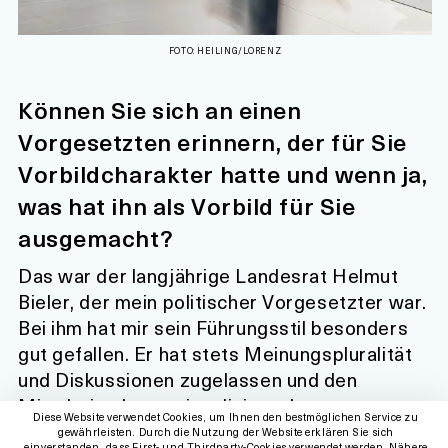
FOTO: HEILING/LORENZ
Können Sie sich an einen
Vorgesetzten erinnern, der für Sie
Vorbildcharakter hatte und wenn ja,
was hat ihn als Vorbild für Sie
ausgemacht?
Das war der langjährige Landesrat Helmut
Bieler, der mein politischer Vorgesetzter war.
Bei ihm hat mir sein Führungsstil besonders
gut gefallen. Er hat stets Meinungspluralität
und Diskussionen zugelassen und den
MitarbeiterInnen signalisiert, dass
Diese Website verwendet Cookies, um Ihnen den bestmöglichen Service zu
Entscheidungen von allen mitzutragen sind –
gewährleisten. Durch die Nutzung der Website erklären Sie sich
einverstanden, dass First- und Thirdparty-Cookies verwendet werden. Nähere