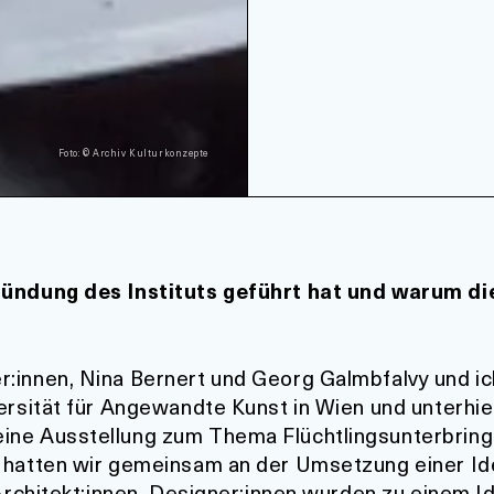
Foto: © Archiv Kulturkonzepte
Gründung des Instituts geführt hat und warum di
:innen, Nina Bernert und Georg Galmbfalvy und ic
versität für Angewandte Kunst in Wien und unterhi
ine Ausstellung zum Thema Flüchtlingsunterbring
g hatten wir gemeinsam an der Umsetzung einer Id
, Architekt:innen, Designer:innen wurden zu eine