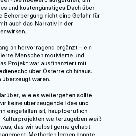
ges und kostengünstiges Dach über
e Beherbergung nicht eine Gefahr für
it auch das Narrativ in der
genwirken.
fang an hervorragend ergänzt – ein
lvierte Menschen motivierte und
s Projekt war ausfinanziert mit
edienecho über Österreich hinaus.
ch überzeugt waren.
darüber, wie es weitergehen sollte
 wir keine überzeugende Idee und
n eingefallen ist, hauptberuflich
n Kulturprojekten weiterzugeben weiß
etwas, das wir selbst gerne gehabt
rmanagement-Methoden lernen konnte,