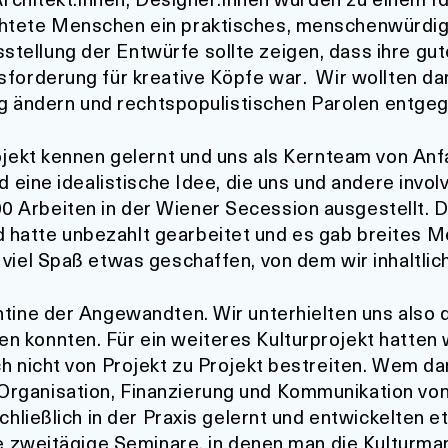
chtete Menschen ein praktisches, menschenwürdi
ellung der Entwürfe sollte zeigen, dass ihre gut
sforderung für kreative Köpfe war. Wir wollten dam
ung ändern und rechtspopulistischen Parolen entge
rojekt kennen gelernt und uns als Kernteam von An
d eine idealistische Idee, die uns und andere invo
Arbeiten in der Wiener Secession ausgestellt. Da
hatte unbezahlt gearbeitet und es gab breites M
 viel Spaß etwas geschaffen, von dem wir inhaltli
ntine der Angewandten. Wir unterhielten uns also 
n konnten. Für ein weiteres Kulturprojekt hatten
h nicht von Projekt zu Projekt bestreiten. Wem dan
rganisation, Finanzierung und Kommunikation vo
schließlich in der Praxis gelernt und entwickelten 
bare zweitägige Seminare, in denen man die Kultu