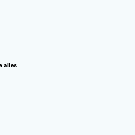
r
 alles